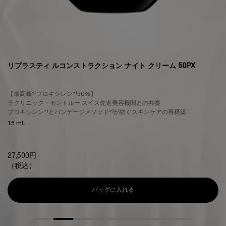
リプラスティ ルコンストラクション ナイト クリーム 50PX
【最高峰*²プロキシレン*¹50%】
ラクリニック・モントルー スイス先進美容機関との共奏
プロキシレン*¹とバンデージメソッド*³が紡ぐスキンケアの再構築
みなぎるハリ感、自信に満ちた立体感へ
15 mL
27,500円
（税込）
バッグに入れる
リプラスティ ルコンストラクション