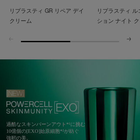
リプラスティ GR リペア デイ
リプラスティ ル
クリーム
ション ナイト ク
過酷なスキンバーンアウト*¹に挑む​
10億個の[EXO]始原細胞*²が紡ぐ​
強靭の美。