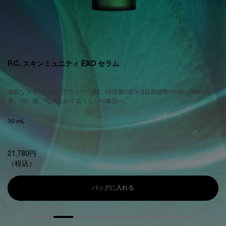
P.C. スキンミュニティ EXO セラム
過酷なスキンバーンアウト*¹に挑む 10億個の[EXO]始原細胞*²が紡ぐ強靭の
美。 眩い艶、なめらかで若々しい印象肌へ。
30 mL
21,780円
（税込）
バッグに入れる
P.C. スキンミュニティ EXO セラ