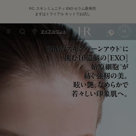
P.C. スキンミュニティ EXO セラム新発売
まずはトライアル キットでお試し
メインコンテンツ
ヘレ
マイアカウント
0
カ
シ
0 カート内の製品
ウ
ョ
ッ
ン
ピ
タ
ン
ー
グ
情
バ
報
ッ
グ