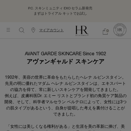
P.C. スキンミュニティ EXO セラム新発売
まずはトライアル キットでお試し
マイアカウント
0
カ
シ
0 カート内の製品
ウ
ョ
メインコンテンツ
ッ
ン
ピ
タ
AVANT GARDE SKINCARE Since 1902
ン
ー
グ
アヴァンギャルド スキンケア
情
バ
報
ッ
グ
1902年、美容の世界に革命をもたらしたヘレナ ルビンスタイン。
先見の明に優れたマダム ヘレナ ルビンスタインは、エキスパート
の協力を得て、常に新しいスキンケアを開発してきました。
例えば、皮膚科医Dr. エミー リストとブランド初の角質ケア製品の
開発、そして、科学者マルセラン ベルテロによって、女性には3つ
の肌タイプがあるという、自身が提唱した考えを裏付けることが
できました。
「女性には美しくなる権利がある」と生涯を美の革新に捧げ、美