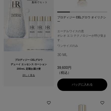
プロディジー CELグロウ オイリクシ
ー
エーデルワイスの恵
オレオ エコ テクノロジーが呼び覚ま
す
プレミアム トリートメント オイル
ワンサイズのみ
惜しみなく艶めく肌
花びらのように軽く、透明感あふれ
30 ML
るみずみずしい肌へ
プロディジー CELグロウ
デューイ エッセンス ローション
39,600円
200mL 定期お届け便
（税込）
詳しく見る
バッグに入れる
プロディジー