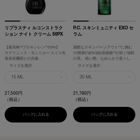
リプラスティ ルコンストラク
P.C. スキンミュニティ EXO セ
ション ナイト クリーム 50PX
ラム
【最高峰*²プロキシレン*¹50%】
過酷なスキンバーンアウト*¹に挑む
ラクリニック・モントルー スイス先
10億個の[EXO]始原細胞*²が紡ぐ強靭
進美容機関との共奏
の美。 眩い艶、なめらかで若々しい
プロキシレン*¹とバンデージメソッ
印象肌へ。
サイズを選択
サイズを選択
ド*³が紡ぐスキンケアの再構築
みなぎるハリ感、自信に満ちた立体
感へ
27,500円
21,780円
（税込）
（税込）
バッグに入れる
リプラスティ ルコンストラクション ナイト クリーム 5
バッグに入れる
P.C. スキン