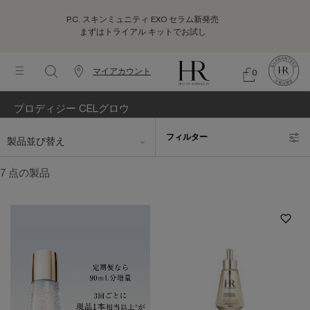
P.C. スキンミュニティ EXO セラム新発売
まずはトライアル キットでお試し
マイアカウント
0
カ
シ
0 カート内の製品
ウ
ョ
メインコンテンツ
ッ
ン
プロディジー CELグロウ
ピ
タ
ン
ー
並び替え
フィルター
グ
製品並び替え
フィルターメニュー
情
バ
報
ッ
7 点の製品
グ