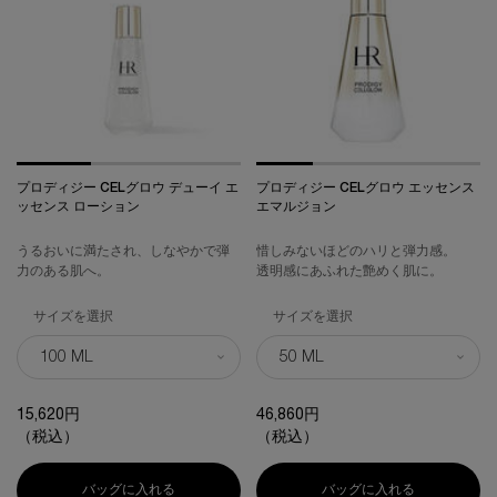
プロディジー CELグロウ デューイ エ
プロディジー CELグロウ エッセンス
ッセンス ローション
エマルジョン
うるおいに満たされ、しなやかで弾
惜しみないほどのハリと弾力感。
力のある肌へ。
透明感にあふれた艶めく肌に。
サイズを選択
サイズを選択
15,620円
46,860円
（税込）
（税込）
バッグに入れる
プロディジー CELグロウ デューイ エッセンス ロー
バッグに入れる
プロディジー