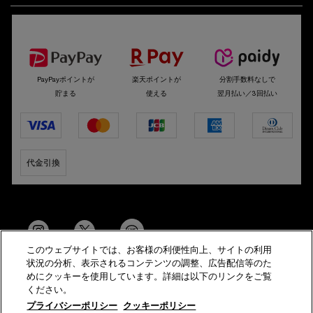
選べるお支払い方法
PayPayポイントが
楽天ポイントが
分割手数料なしで
貯まる
使える
翌月払い／3回払い
代金引換
このウェブサイトでは、お客様の利便性向上、サイトの利用
状況の分析、表示されるコンテンツの調整、広告配信等のた
めにクッキーを使用しています。詳細は以下のリンクをご覧
ください。
© Helena Rubinstein All Rights Reserved
プライバシーポリシー
クッキーポリシー