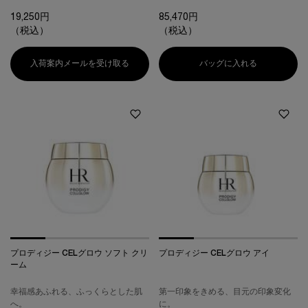
19,250円
85,470円
（税込）
（税込）
入荷案内メールを受け取る
プロディジー CELグロウ ローズ UV ベース 
バッグに入れる
プロディジー
プロディジー CELグロウ ソフト クリ
プロディジー CELグロウ アイ
ーム
幸福感あふれる、ふっくらとした肌
第一印象をきめる、目元の印象変化
へ。
に。