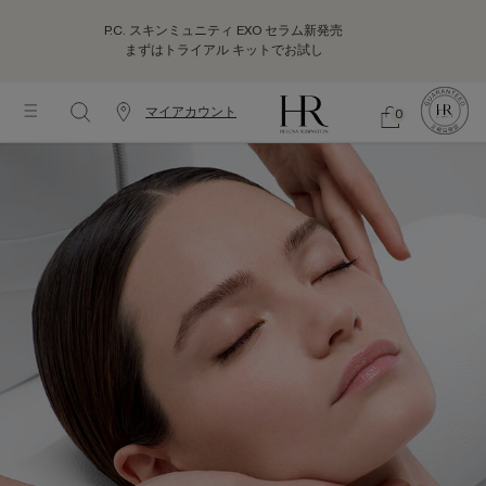
P.C. スキンミュニティ EXO セラム新発売
まずはトライアル キットでお試し
マイアカウント
0
カ
シ
0 カート内の製品
ウ
ョ
メインコンテンツ
ッ
ン
ピ
タ
ン
ー
グ
情
バ
報
ッ
グ