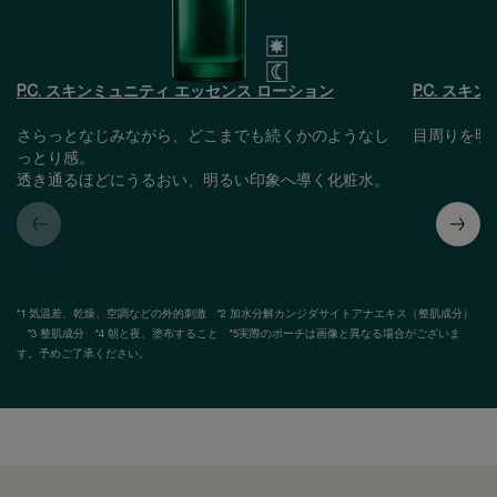
P.C. スキンミュニティ エッセンス ローション
P.C. スキ
さらっとなじみながら、どこまでも続くかのようなし
目周りを明
っとり感。
透き通るほどにうるおい、明るい印象へ導く化粧水。
*1 気温差、乾燥、空調などの外的刺激 *2 加水分解カンジダサイトアナエキス（整肌成分）
*3 整肌成分 *4 朝と夜、塗布すること *5実際のポーチは画像と異なる場合がございま
す。予めご了承ください。