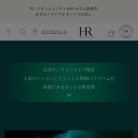
P.C. スキンミュニティ EXO セラム新発売
まずはトライアル キットでお試し
マイアカウント
0
カ
シ
0 カート内の製品
ウ
ョ
メインコンテンツ
ッ
ン
ピ
タ
ン
ー
グ
情
バ
公式オンラインストア限定
報
ッ
グ
人気ローションとブランド人気No.1クリームが
体感できるキットが新登場