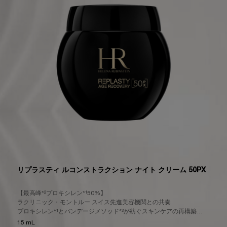
リプラスティ ルコンストラクション ナイト クリーム 50PX
【最高峰*²プロキシレン*¹50%】
ラクリニック・モントルー スイス先進美容機関との共奏
プロキシレン*¹とバンデージメソッド*³が紡ぐスキンケアの再構築
みなぎるハリ感、自信に満ちた立体感へ
15 mL