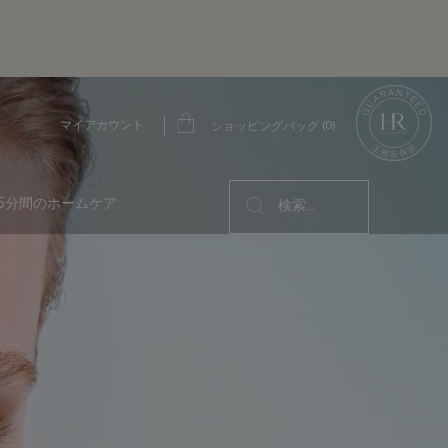
ヘレナ
マイアカウント
0
ショッピングバッグ
0 カート内の製品
5分間のホームケア
検索...