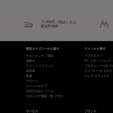
11,000円（税込）以上
配送料無料
フッターナビゲーション
製品カテゴリーから探す
ラインから探す
クレンジング／洗顔
リプラスティ
化粧水
P.C. スキンミュニテ
アイ トリートメント
プロディジー CELグ
美容液
ライフパール セルラ
乳液
ピュア リチュアル
クリーム
スペシャルケア
日やけ止めクリーム
スキンケア製品一覧（PDF）
サービス
ブランド