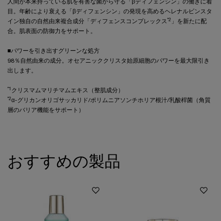
人間が本来持っている肌を有害な菌から守る「βディフェンシン」の働きに着
目。年齢により衰える「βディフェンシン」の発現を高めるヘレナルビンスタ
*2
イン独自の自然由来複合成分「ディフェンスコンプレックス
」を新たに配
合。肌表面の防御力をサポート。
■パワーを引き出すグリーンな処方
98％自然由来の成分。オセアニッククリスタ始原細胞のパワーを最大限引き
出します。
*1
クリスマムマリチマムエキス（整肌成分）
*2
α-グリカンオリゴサッカリド/ポリムニアソンチホリア根汁/乳酸桿菌（角質
層のバリア機能をサポート）
おすすめの製品
PDP Brand Video
Beauty Tips
PDP Reviews
PDP Slot 1 Section - YOU MAY ALSO LIKE