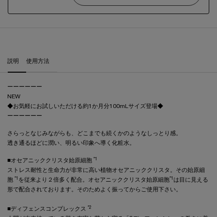
P.C. スキンミュニティ セラム
説明
使用方法
ーーーーーー
NEW
◆お気軽にお試しいただける約1か月分100mLサイズ登場◆
ーーーーーー
さらっとなじみながらも、どこまでも続くかのようなしっとり感。
透き通るほどに潤い、明るい印象へ導く化粧水。
*1
■オセアニッククリスタ始原細胞
ストレス耐性と生命力が非常に高い植物オセアニッククリスタ。その始原細
*1
*1
胞
を従来より２倍多く配合。オセアニッククリスタ始原細胞
は目に見える
形で配合されております。そのためよく振ってからご使用下さい。
*2
■ディフェンスコンプレックス