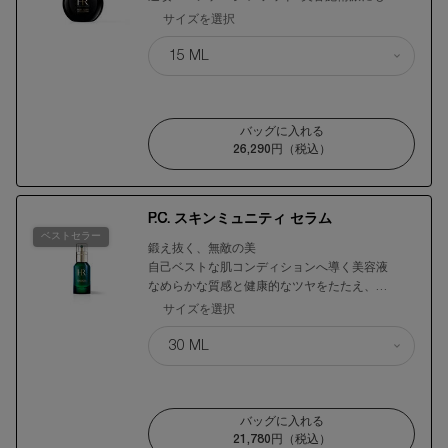
サイズを選択
バッグに入れる
26,290円
（税込）
リプラスティ R.C. クリーム
P.C. スキンミュニティ セラム
ベストセラー
鍛え抜く、無敵の美
自己ベストな肌コンディションへ導く美容液
なめらかな質感と健康的なツヤをたたえ、
ストレスを跳ね返すようなハリ感へ
サイズを選択
バッグに入れる
21,780円
（税込）