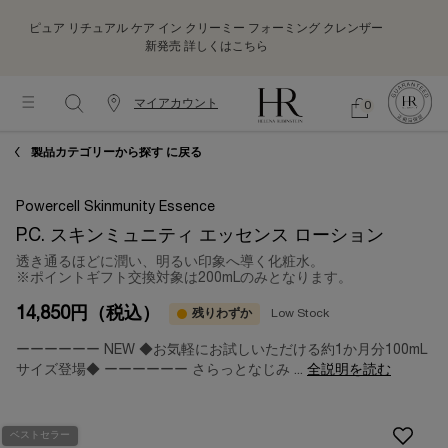
ピュア リチュアル ケア イン クリーミー フォーミング クレンザー
新発売
詳しくはこちら
マイアカウント
0
カ
シ
0 カート内の製品
ウ
ョ
メインコンテンツ
ッ
ン
製品カテゴリーから探す に戻る
ピ
タ
ン
ー
グ
Powercell Skinmunity Essence
情
バ
報
P.C. スキンミュニティ エッセンス ローション
ッ
グ
透き通るほどに潤い、明るい印象へ導く化粧水。
※ポイントギフト交換対象は200
m
Lのみとなります。
14,850円
（税込）
残りわずか
Low Stock
ーーーーーー NEW ◆お気軽にお試しいただける約1か月分100mL
サイズ登場◆ ーーーーーー さらっとなじみ ...
全説明を読む
ベストセラー