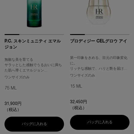
P.C. スキンミュニティ エマル
プロディジー CELグロウ アイ
ジョン
第一印象をきめる、目元の印象変化
無敵な美を育てる
に。
サラッとした感触でうるおいに満ち
リッチな感触で、ハリと艶を届ける
た肌へ導くエマルジョン
アイクリーム。
ワンサイズのみ
ディフェンスしながらなめらかな質
ワンサイズのみ
感へ
15 ML
75 ML
32,450円
31,900円
（税込）
（税込）
バッグに入れる
プロディジー 
バッグに入れる
P.C. スキンミュニティ エマルジョン