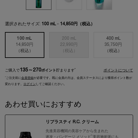
選択されたサイズ:
100 mL
-
14,850円
（税込）
100 mL
200 mL
400 mL
14,850円
22,990円
35,750円
選択済み
, 1/3
選択済み
商品バリエーションは在庫切れです
, 2/3
選択済み
, 3/3
（税込）
（税込）
（税込）
135～270
*
ご購入で
ポイント
貯まります
ポイントについて
*
ご注文前に
会員登録
が必要です。既に会員の方は、会員ステータスにより獲得ポイント数が
変わります。
ログイン
してご確認ください。
あわせ買いにおすすめ
リプラスティ R.C. クリーム
先進美容機関の美容ケアから生まれた
*¹
速攻・バンデージ メソッド
美容施術派にも