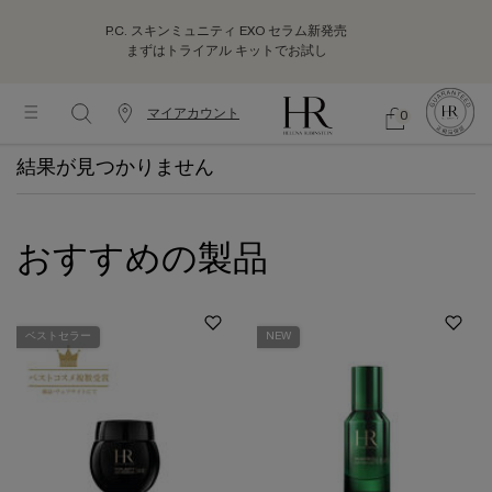
P.C. スキンミュニティ EXO セラム新発売
まずはトライアル キットでお試し
マイアカウント
0
カ
シ
0 カート内の製品
ウ
ョ
メインコンテンツ
ッ
結果が見つかりません
ン
ピ
タ
ン
ー
グ
情
バ
おすすめの製品
報
ッ
グ
ベストセラー
NEW