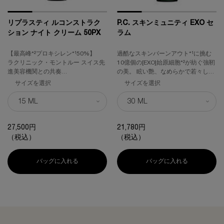
リプラスティ ルコンストラク
P.C. スキンミュニティ EXO セ
ション ナイト クリーム 50PX
ラム
【最高峰*²プロキシレン*¹50%】
過酷なスキンバーンアウト*¹に挑む
ラクリニック・モントルー スイス先
10億個の[EXO]始原細胞*²が紡ぐ強靭
進美容機関との共奏
の美。 眩い艶、なめらかで若々しい
プロキシレン*¹とバンデージメソッ
印象肌へ。
サイズを選択
サイズを選択
ド*³が紡ぐスキンケアの再構築
みなぎるハリ感、自信に満ちた立体
感へ
27,500円
21,780円
（税込）
（税込）
バッグに入れる
リプラスティ ルコンストラクション ナイト クリーム 5
バッグに入れる
P.C. スキン