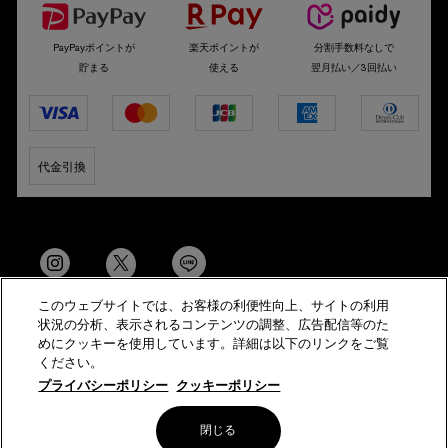
PayPayポイントが
楽天ポイントが
分割手数料なしで
貯まる
使える
翌月払い／3回払い
代金引換
このウェブサイトでは、お客様の利便性向上、サイトの利用
状況の分析、表示されるコンテンツの調整、広告配信等のた
めにクッキーを使用しています。詳細は以下のリンクをご覧
ください。
© Helena Rubinstein All Rights Reserved
プライバシーポリシー
クッキーポリシー
特定商取引法に基づく表示
サイト利用規約
サイトマップ
閉じる
メールアドレスの登録
プライバシーポリシー
会員規約
美容部員新卒採用