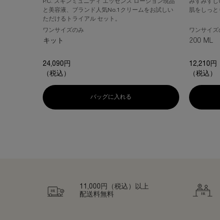
P.C. スキンミュニティ エッセンス ローション現品
みずみずし
と美容液、ブランド人気No.1クリームをお試しい
肌をしっと
ただけるトライアル セット。
ワンサイズのみ
ワンサイズ
キット
200 ML
24,090円
12,210円
（税込）
（税込）
バッグに入れる
P.C. スキンミュニティ エッセン
PDP Slot 2 Section
PDP Slot 3 Section
PDP Routine Section
PDP Routine Section
PDP Routine Section
PDP Routine Section
PDP Routine Section
PDP Routine Section
PDP Routine Section
PDP Routine Section
PDP Routine Section
PDP Routine Section
PDP Routine Section
Perfect Match Section Name
PDP Routine Section
PDP Routine Section
PDP Routine Section
PDP Routine Section
PDP Routine Section
PDP Routine Section
PDP FAQ
PDP Routine Section
PDP Routine Section
PDP Routine Section
PDP Routine Section
PDP Routine Section
PDP Routine Section
PDP Routine Section
PDP Routine Section
PDP Routine Section
PDP Routine Section
PDP Routine Section
PDP Routine Section
PDP Routine Section
PDP Routine Section
What's in the pack
PDP Routine Section
PDP Routine Section
PDP Routine Section
PDP Routine Section
11,000円（税込）以上
配送料無料