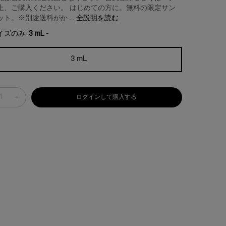
上、ご購入ください。 はじめての方に。無料の限定サン
ト。※別途送料がか ...
全説明を読む
イズのみ:
3 mL
-
3 mL
選択済み
, 1/1
+
ログインして購入する
リプラスティ 50PX サンプルセ