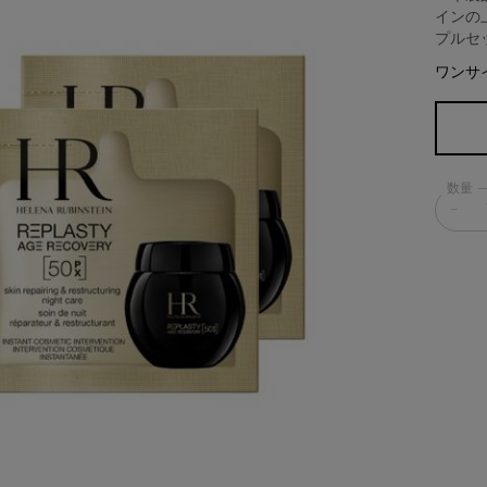
インの
プルセッ
ワンサ
数量
−