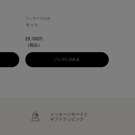
透き通るほ
※ポイントギ
す。
ワンサイズのみ
サイズを
キット
29,700円
14,850円
（税込）
（税込）
スティ GR リペア デイ クリーム トライアルキット
バッグに入れる
リプラスティ ルコンストラクション
メッセージカードと
ギフトラッピング