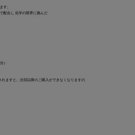
ます。
度で配合し 化学の限界に挑んだ
成分）
されますと、次回以降のご購入ができなくなりますの