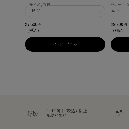
プロキシレン*¹とバンデージメソッド*³が紡ぐスキ
サイズを選択
ワンサイズ
ンケアの再構築
キット
みなぎるハリ感、自信に満ちた立体感へ
27,500円
29,700円
（税込）
（税込）
バッグに入れる
リプラスティ ルコンストラクション
11,000円（税込）以上
配送料無料