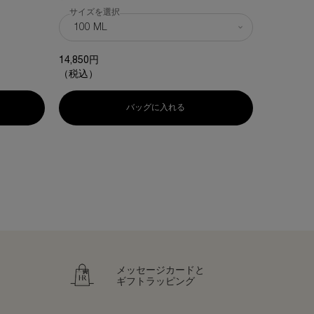
色:
1 ブラッ
サイズを選択
利用可能な1色
選択済み
1 ブラック
8,250円
14,850円
（税込）
（税込）
トライアル キット
 リチュアル ケア イン クリーミー フォーミング クレンザー
バッグに入れる
P.C. スキンミュニティ エッセン
メッセージカードと
ギフトラッピング