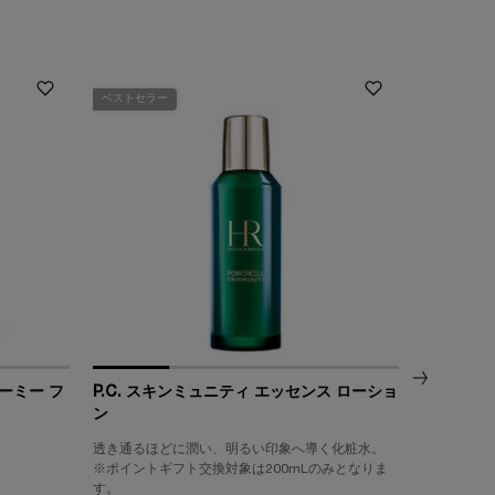
ベストセラー
ーミー フ
P.C. スキンミュニティ エッセンス ローショ
ラッシュ 
ン
根元から立
透き通るほどに潤い、明るい印象へ導く化粧水。
ーム＆リフ
※ポイントギフト交換対象は200
m
Lのみとなりま
へ。
す。