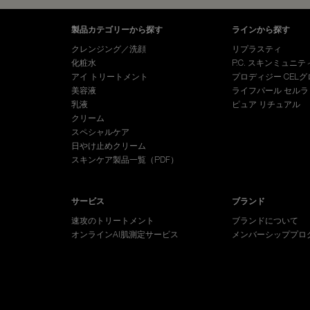
フッターナビゲーション
製品カテゴリーから探す
ラインから探す
クレンジング／洗顔
リプラスティ
化粧水
P.C. スキンミュニテ
アイ トリートメント
プロディジー CELグ
美容液
ライフパール セルラ
乳液
ピュア リチュアル
クリーム
スペシャルケア
日やけ止めクリーム
スキンケア製品一覧（PDF）
サービス
ブランド
速攻のトリートメント
ブランドについて
オンラインAI肌測定サービス
メンバーシッププロ