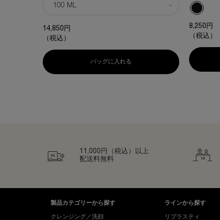
利用可能な1色
選択済み
1 ブラック
8,250円
14,850円
（税込）
（税込）
バッグに入れる
P.C. スキンミュニティ エッセン
11,000円（税込）以上
配送料無料
フッターナビゲーション
製品カテゴリーから探す
ラインから探す
クレンジング／洗顔
リプラスティ