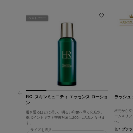
ベストセラー
P.C. スキンミュニティ エッセンス ローショ
ラッシュ 
ン
根元から立
透き通るほどに潤い、明るい印象へ導く化粧水。
ーム＆リフ
※ポイントギフト交換対象は200
m
Lのみとなりま
へ。
す。
色:
1 ブラッ
サイズを選択