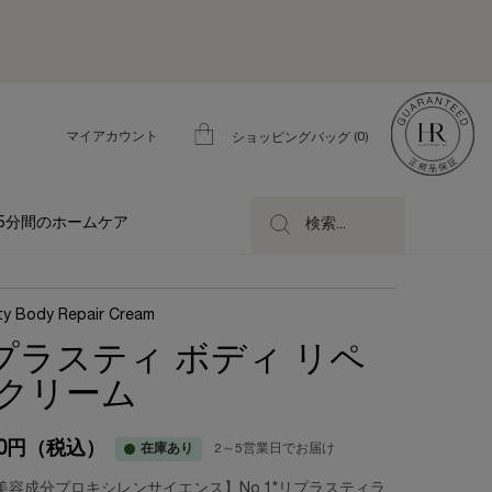
マイアカウント
0
ショッピングバッグ
0 カート内の製品
5分間のホームケア
検索...
ty Body Repair Cream
プラスティ ボディ リペ
 クリーム
00円
（税込）
在庫あり
2～5営業日でお届け
容成分プロキシレンサイエンス】​ No.1*リプラスティラ