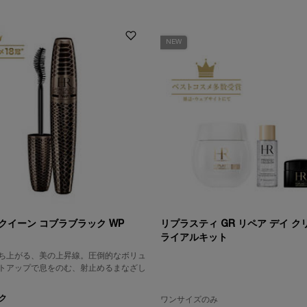
NEW
クイーン コブラブラック WP
リプラスティ GR リペア デイ ク
ライアルキット
ち上がる、美の上昇線。圧倒的なボリュ
トアップで息をのむ、射止めるまなざし
ク
ワンサイズのみ