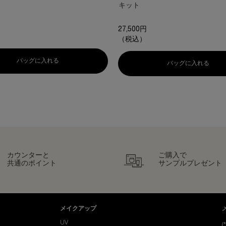
キット
 のカラー ラッシュ クイーン コブラブラック WP、1/1
27,500円
（税込）
バッグに入れる
ラッシュ クイーン コブラブラック WP
ス ローション
バッグに入れる
リプラ
カウンターと
ご購入で
共通のポイント
サンプルプレゼント
メイクアップ
UV
(*