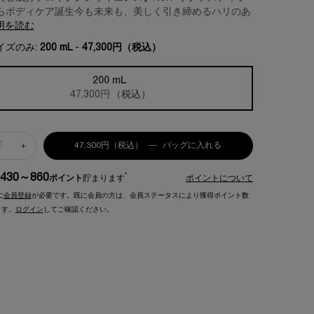
ボディケア誕生​​ 今も未来も、美しく引き締める​​​​ ハリのあ
明を読む
イズのみ:
200 mL
-
47,300円
（税込）
200 mL
選択済み
, 1/1
47,300円
（税込）
+
47,300円
（税込）
―
バッグに入れる
リプラスティ ボディ リ
430～860
*
ポイント
貯まります
ポイントについて
に
会員登録
が必要です。既に会員の方は、会員ステータスにより獲得ポイント数
ます。
ログイン
してご確認ください。