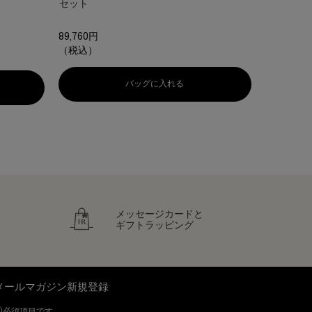
セット
30 ML
89,760円
85,470円
（税込）
（税込）
バッグに入れる
リプラスティ パワ A+H.A. デュオ
スティ GR リペア デイ クリーム トライアルキット
メッセージカードと
ギフトラッピング
メールマガジン新規登録
)
必須項目です。