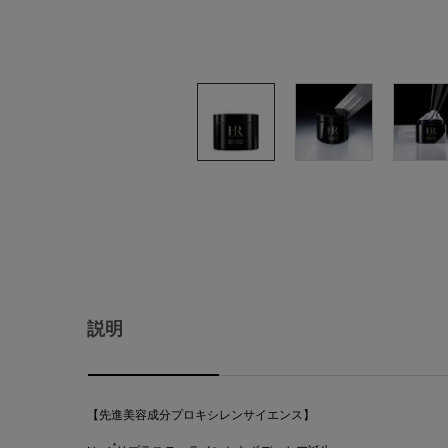
PDP Tabs
説明
【先進美容成分プロキシレンサイエンス】​