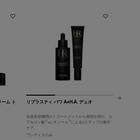
リーム ト
リプラスティ パワ A+H.A. デュオ
プロディジ
テンシブ
先進美容機関のトリートメントから着想を得た、ヒ
ハリと弾力
*1
*2
アルロン酸
+レチノール
による2ステップの集中
容液
ケア。
ワンサイズのみ
ワンサイズ