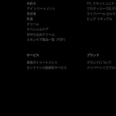
化粧水
P.C. スキンミュニテ
アイ トリートメント
プロディジー CELグ
美容液
ライフパール セルラ
乳液
ピュア リチュアル
クリーム
スペシャルケア
日やけ止めクリーム
スキンケア製品一覧（PDF）
サービス
ブランド
速攻のトリートメント
ブランドについて
オンラインAI肌測定サービス
メンバーシッププロ