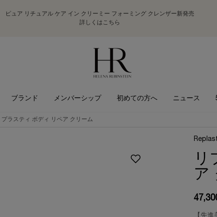
ピュア リチュアル ケア イン クリーミー フォーミング クレンザー新発売
詳しくはこちら
ブランド
メンバーシップ
初めての方へ
ニュース
リプラスティ ボディ リペア クリーム
Replas
リ
ア
47,3
【先進美