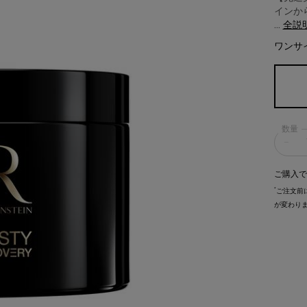
インから
...
全説
ワンサ
数量
−
ご購入で
*
ご注文前
が変わり