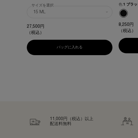
プロキシレン*¹とバンデージメソッド*³が紡ぐスキ
色:
1 ブラッ
サイズを選択
ンケアの再構築
利用可能な1色
選択済み
1 ブラック
みなぎるハリ感、自信に満ちた立体感へ
8,250円
27,500円
（税込）
（税込）
バッグに入れる
リプラスティ ルコンストラクション
11,000円（税込）以上
配送料無料