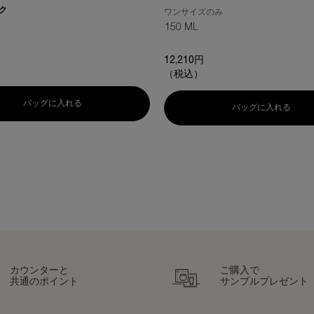
ク
ワンサイズのみ
150 ML
 のカラー ラッシュ クイーン コブラブラック WP、1/1
12,210円
（税込）
バッグに入れる
ラッシュ クイーン コブラブラック WP
 ナイト クリーム 50PX
バッグに入れる
ピュア
カウンターと
ご購入で
共通のポイント
サンプルプレゼント