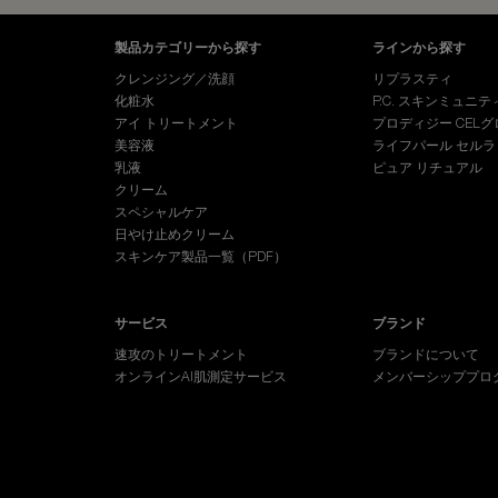
フッターナビゲーション
製品カテゴリーから探す
ラインから探す
クレンジング／洗顔
リプラスティ
化粧水
P.C. スキンミュニテ
アイ トリートメント
プロディジー CELグ
美容液
ライフパール セルラ
乳液
ピュア リチュアル
クリーム
スペシャルケア
日やけ止めクリーム
スキンケア製品一覧（PDF）
サービス
ブランド
速攻のトリートメント
ブランドについて
オンラインAI肌測定サービス
メンバーシッププロ