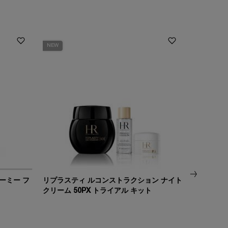
NEW
ーミー フ
リプラスティ ルコンストラクション ナイト
リプラスティ
クリーム 50PX トライアル キット
先進美容機
速攻・バン