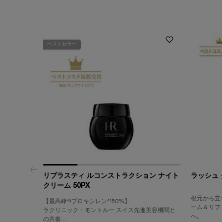
ベストセラー
リプラスティ ルコンストラクション ナイト
ラッシュ 
クリーム 50PX
根元から立
【最高峰*²プロキシレン*¹50%】
ーム＆リフ
ラクリニック・モントルー スイス先進美容機関と
へ。
の共奏