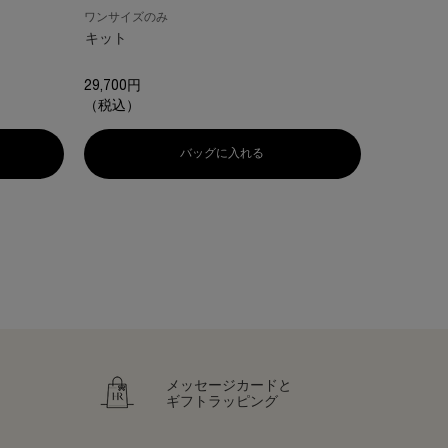
サイズを
ワンサイズのみ
キット
26,290円
29,700円
（税込）
（税込）
 リチュアル ケア イン クリーミー フォーミング クレンザー
バッグに入れる
リプラスティ ルコンストラクション
メッセージカードと
ギフトラッピング