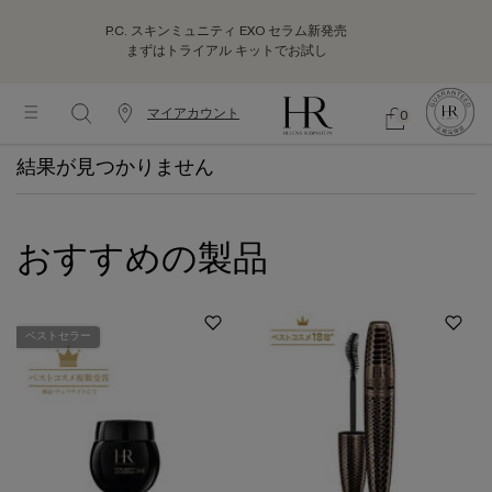
P.C. スキンミュニティ EXO セラム新発売
まずはトライアル キットでお試し
マイアカウント
0
カ
シ
0 カート内の製品
ウ
ョ
メインコンテンツ
ッ
結果が見つかりません
ン
ピ
タ
ン
ー
グ
情
バ
おすすめの製品
報
ッ
グ
ベストセラー