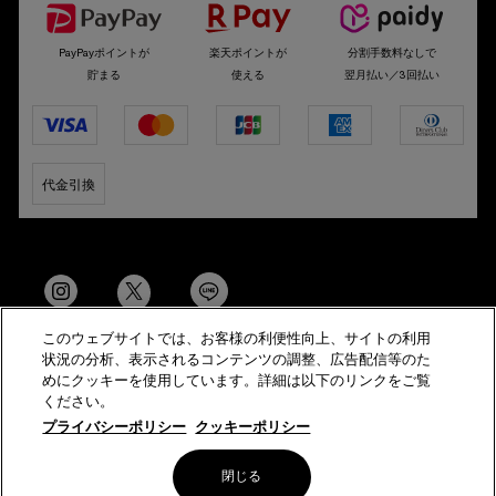
PayPayポイントが
楽天ポイントが
分割手数料なしで
貯まる
使える
翌月払い／3回払い
代金引換
このウェブサイトでは、お客様の利便性向上、サイトの利用
状況の分析、表示されるコンテンツの調整、広告配信等のた
めにクッキーを使用しています。詳細は以下のリンクをご覧
ください。
© Helena Rubinstein All Rights Reserved
プライバシーポリシー
クッキーポリシー
特定商取引法に基づく表示
サイト利用規約
サイトマップ
閉じる
メールアドレスの登録
プライバシーポリシー
会員規約
美容部員新卒採用