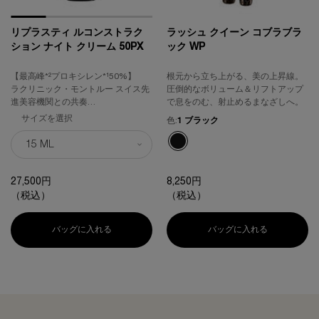
リプラスティ ルコンストラク
ラッシュ クイーン コブラブラ
ション ナイト クリーム 50PX
ック WP
【最高峰*²プロキシレン*¹50%】
根元から立ち上がる、美の上昇線。
ラクリニック・モントルー スイス先
圧倒的なボリューム＆リフトアップ
進美容機関との共奏
で息をのむ、射止めるまなざしへ。
プロキシレン*¹とバンデージメソッ
サイズを選択
色:
1 ブラック
ド*³が紡ぐスキンケアの再構築
利用可能な1色
選択済み
1 ブラック のカラー ラッシュ クイーン
みなぎるハリ感、自信に満ちた立体
感へ
27,500円
8,250円
（税込）
（税込）
バッグに入れる
リプラスティ ルコンストラクション ナイト クリーム 5
バッグに入れる
ラッシュ ク