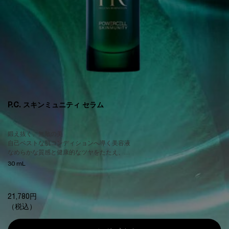
P.C. スキンミュニティ セラム
鍛え抜く、無敵の美
自己ベストな肌コンディションへ導く美容液
なめらかな質感と健康的なツヤをたたえ、
ストレスを跳ね返すようなハリ感へ
30 mL
21,780円
（税込）