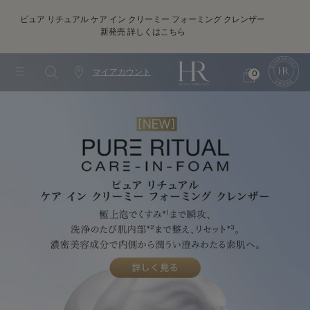
ピュア リチュアル ケア イン クリーミー フォーミング クレンザー
新発売
詳しくはこちら
メインコンテンツ
ヘレ
マイアカウント
0
カ
シ
0 カート内の製品
ウ
ョ
ッ
ン
ピ
タ
ン
ー
グ
情
バ
報
ッ
グ