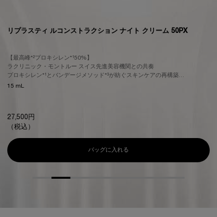
リプラスティ ルコンストラクション ナイト クリーム 50PX
【最高峰*²プロキシレン*¹50%】
ラクリニック・モントルー スイス先進美容機関との共奏
プロキシレン*¹とバンデージメソッド*³が紡ぐスキンケアの再構築
みなぎるハリ感、自信に満ちた立体感へ
15 mL
27,500円
（税込）
バッグに入れる
リプラスティ ルコンストラクション